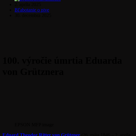
2. apríla 2025
Bľabotanie o pive
30. decembra 2025
100. výročie úmrtia Eduarda
von Grütznera
EPSON MFP image
Eduard Theodor Ritter von Grützner
(26. mája 1846 – 2. apríla