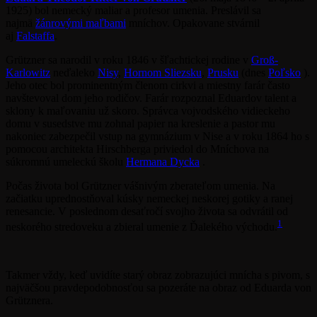
1925) bol nemecký maliar a profesor umenia. Preslávil sa
najmä
žánrovými maľbami
mníchov. Opakovane stvárnil
aj
Falstaffa
.
Grützner sa narodil v roku 1846 v šľachtickej rodine v
Groß-
Karlowitz
neďaleko
Nisy
,
Hornom Sliezsku
,
Prusku
(dnes
Poľsko
).
Jeho otec bol prominentným členom cirkvi a miestny farár často
navštevoval dom jeho rodičov. Farár rozpoznal Eduardov talent a
sklony k maľovaniu už skoro. Správca vojvodského vidieckeho
domu v susedstve mu zohnal papier na kreslenie a pastor mu
nakoniec zabezpečil vstup na gymnázium v Nise a v roku 1864 ho s
pomocou architekta Hirschberga priviedol do Mníchova na
súkromnú umeleckú školu
Hermana Dycka
.
Počas života bol Grützner vášnivým zberateľom umenia. Na
začiatku uprednostňoval kúsky nemeckej neskorej gotiky a ranej
renesancie. V poslednom desaťročí svojho života sa odvrátil od
1
neskorého stredoveku a zbieral umenie z Ďalekého východu.
Takmer vždy, keď uvidíte starý obraz zobrazujúci mnícha s pivom, s
najväčšou pravdepodobnosťou sa pozeráte na obraz od Eduarda von
Grütznera.