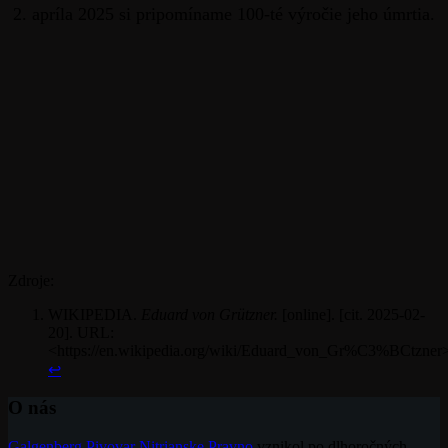
2. apríla 2025 si pripomíname 100-té výročie jeho úmrtia.
Zdroje:
WIKIPEDIA.
Eduard von Grützner.
[online]. [cit. 2025-02-
20]. URL:
<https://en.wikipedia.org/wiki/Eduard_von_Gr%C3%BCtzner
↩︎
O nás
Galgenberg Pivovar Nitrianske Pravno
vznikol po dlhoročných