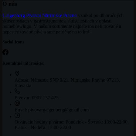
O nás
Galgenberg Pivovar Nitrianske Pravno
vznikol po dlhoročných
skúsenostiach v gastrosegmente a skúsenostiach v oblasti
homebrewingu. V našom sortimente nájdete iba nefiltrované a
nepasterizované pivá a sme patrične na to hrdí.
Social Icons
Kontaktné informácie:
Adresa:
Námestie SNP 9/21, Nitrianske Pravno 97213,
Slovakia
Pivovar:
0907 137 425
Email:
pivovargalgenberg@gmail.com
Otváracie hodiny pivárne:
Pondelok - Štvrtok: 13:00-22:00,
Piatok - Nedeľa: 13:00-22:00