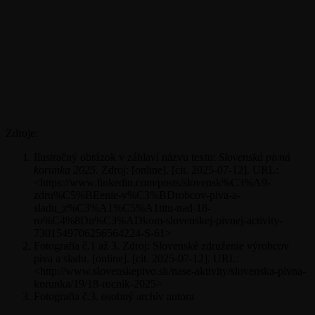
Zdroje:
Ilustračný obrázok v záhlaví názvu textu:
Slovenská pivná
korunka 2025.
Zdroj: [online]. [cit. 2025-07-12]. URL:
<https://www.linkedin.com/posts/slovensk%C3%A9-
zdru%C5%BEenie-v%C3%BDrobcov-piva-a-
sladu_z%C3%A1%C5%A1titu-nad-18-
ro%C4%8Dn%C3%ADkom-slovenskej-pivnej-activity-
7301549706256564224-S-61>
Fotografia č.1 až 3. Zdroj: Slovenské združenie výrobcov
piva a sladu. [online]. [cit. 2025-07-12]. URL:
<http://www.slovenskepivo.sk/nase-aktivity/slovenska-pivna-
korunka/19/18-rocnik-2025>
Fotografia č.3. osobný archív autora