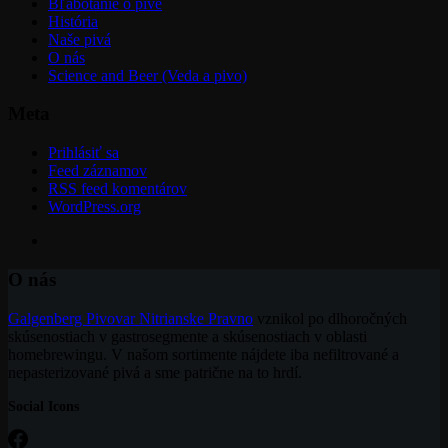
Bľabotanie o pive
História
Naše pivá
O nás
Science and Beer (Veda a pivo)
Meta
Prihlásiť sa
Feed záznamov
RSS feed komentárov
WordPress.org
O nás
Galgenberg Pivovar Nitrianske Pravno
vznikol po dlhoročných
skúsenostiach v gastrosegmente a skúsenostiach v oblasti
homebrewingu. V našom sortimente nájdete iba nefiltrované a
nepasterizované pivá a sme patrične na to hrdí.
Social Icons