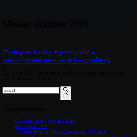
Mesiac
október 2020
Postupné kroky v prestavbe a
zariaďovaní pivovaru Galgenberg
Píše sa rok 2019 a my postupnými krokmi zariaďujeme pivovar
technologickými strojmi.
Najnovšie články
Slovenská pivná korunka 2026
Black Porter 17°
17. História piva: Neskorý stredovek. Uhorsko